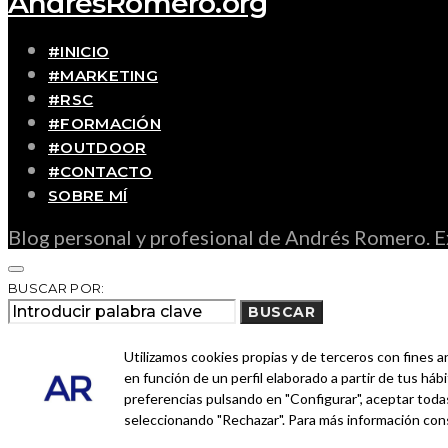
AndrésRomero.org
#INICIO
#MARKETING
#RSC
#FORMACIÓN
#OUTDOOR
#CONTACTO
SOBRE MÍ
Blog personal y profesional de Andrés Romero. Ex
BUSCAR POR:
BUSCAR
Ingresa las palabras de la búsqueda y presiona En
Utilizamos cookies propias y de terceros con fines a
en función de un perfil elaborado a partir de tus há
preferencias pulsando en "Configurar", aceptar todas
seleccionando "Rechazar". Para más información con