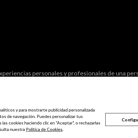
periencias personales y profesionales de una pers
ter.
nalíticos y para mostrarte publicidad personalizada
bitos de navegación. Puedes personalizar tus
Configu
 las cookies haciendo clic en "Aceptar", o rechazarlas
sulta nuestra
Política de Cookies
.
Aviso Legal
Política de Privacidad
Política de Cookies
Configurar