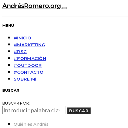
AndrésRomero.org
MENÚ
#INICIO
#MARKETING
#RSC
#FORMACIÓN
#OUTDOOR
#CONTACTO
SOBRE MÍ
BUSCAR
BUSCAR POR:
BUSCAR
Quién es Andrés