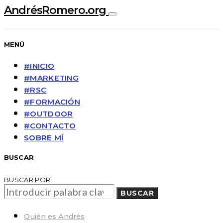
AndrésRomero.org
MENÚ
#INICIO
#MARKETING
#RSC
#FORMACIÓN
#OUTDOOR
#CONTACTO
SOBRE MÍ
BUSCAR
BUSCAR POR:
BUSCAR
Quién es Andrés