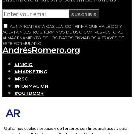
SUSCRIBIR
AL MARCAR ESTA CASILLA, CONFIRMA QUE HA LEÍDO Y
ACEPTA NUESTROS TÉRMINOS DE USO CON RESPECTO AL
ALMACENAMIENTO DE LOS DATOS ENVIADOS A TRAVÉS DE
ESTE FORMULARIO.
AndrésRomero.org
#INICIO
#MARKETING
#RSC
#FORMACIÓN
#OUTDOOR
#CONTACTO
SOBRE MÍ
Blog personal y profesional de Andrés Romero.
Experiencias personales y profesionales de una
Utilizamos cookies propias y de terceros con fines analíticos y para