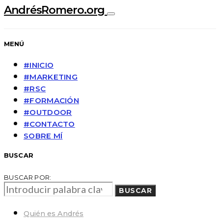
AndrésRomero.org
MENÚ
#INICIO
#MARKETING
#RSC
#FORMACIÓN
#OUTDOOR
#CONTACTO
SOBRE MÍ
BUSCAR
BUSCAR POR:
BUSCAR
Quién es Andrés