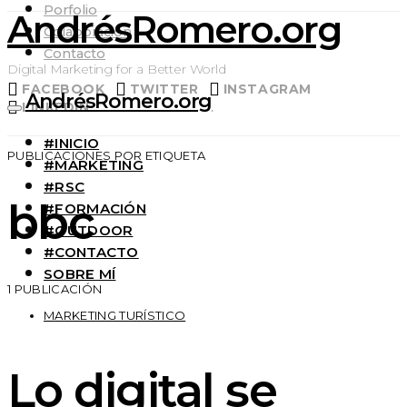
Porfolio
AndrésRomero.org
Colaboración
Contacto
Digital Marketing for a Better World
FACEBOOK
TWITTER
INSTAGRAM
AndrésRomero.org
LINKEDIN
#INICIO
PUBLICACIONES POR ETIQUETA
#MARKETING
#RSC
bbc
#FORMACIÓN
#OUTDOOR
#CONTACTO
SOBRE MÍ
1 PUBLICACIÓN
MARKETING TURÍSTICO
Lo digital se