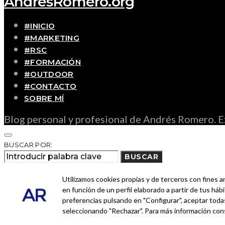
AndrésRomero.org
#INICIO
#MARKETING
#RSC
#FORMACIÓN
#OUTDOOR
#CONTACTO
SOBRE MÍ
Blog personal y profesional de Andrés Romero. Ex
BUSCAR POR:
BUSCAR
Ingresa las palabras de la búsqueda y presiona En
Utilizamos cookies propias y de terceros con fines a
en función de un perfil elaborado a partir de tus há
preferencias pulsando en "Configurar", aceptar todas
seleccionando "Rechazar". Para más información con