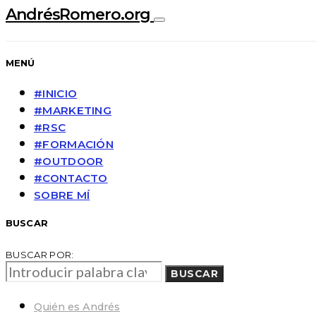
AndrésRomero.org
MENÚ
#INICIO
#MARKETING
#RSC
#FORMACIÓN
#OUTDOOR
#CONTACTO
SOBRE MÍ
BUSCAR
BUSCAR POR:
BUSCAR
Quién es Andrés