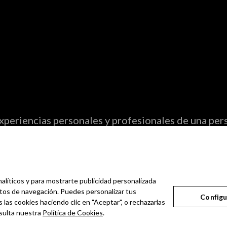
periencias personales y profesionales de una pers
ter.
nalíticos y para mostrarte publicidad personalizada
bitos de navegación. Puedes personalizar tus
Configu
 las cookies haciendo clic en "Aceptar", o rechazarlas
sulta nuestra
Política de Cookies
.
Aviso Legal
Política de Privacidad
Política de Cookies
Configurar