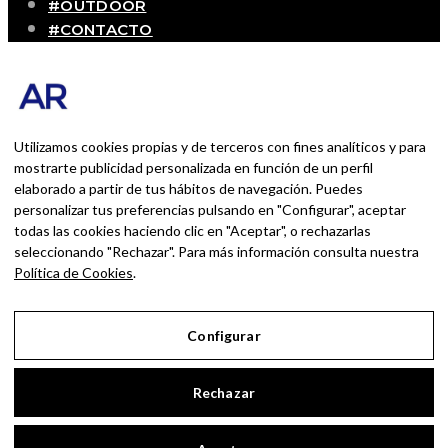
#OUTDOOR
#CONTACTO
SOBRE MÍ
Blog personal y profesional de Andrés Romero.
Experiencias personales y profesionales de una
persona que disfruta con lo que hace cada día
Utilizamos cookies propias y de terceros con fines analíticos y para
mostrarte publicidad personalizada en función de un perfil
elaborado a partir de tus hábitos de navegación. Puedes
BUSCAR POR:
personalizar tus preferencias pulsando en "Configurar", aceptar
BUSCAR
todas las cookies haciendo clic en "Aceptar", o rechazarlas
seleccionando "Rechazar". Para más información consulta nuestra
Ingresa las palabras de la búsqueda y presiona
Política de Cookies
.
Enter.
Configurar
Aviso Legal
Rechazar
Política de Privacidad
Política de Cookies