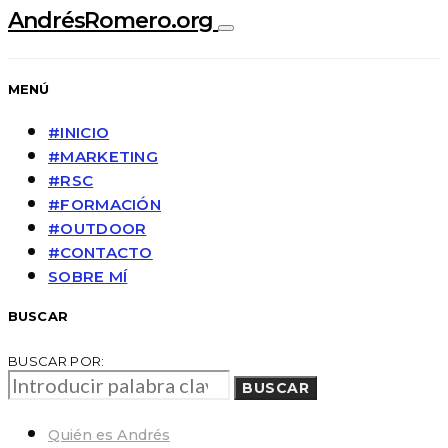
AndrésRomero.org
MENÚ
#INICIO
#MARKETING
#RSC
#FORMACIÓN
#OUTDOOR
#CONTACTO
SOBRE MÍ
BUSCAR
BUSCAR POR:
BUSCAR
Quién es Andrés