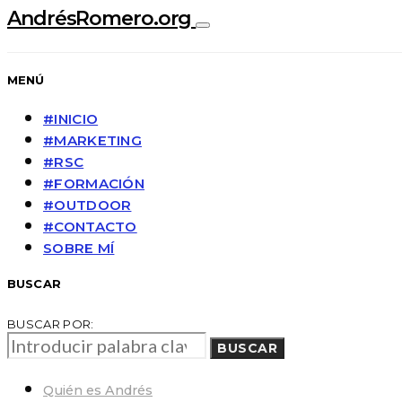
AndrésRomero.org
MENÚ
#INICIO
#MARKETING
#RSC
#FORMACIÓN
#OUTDOOR
#CONTACTO
SOBRE MÍ
BUSCAR
BUSCAR POR:
BUSCAR
Quién es Andrés