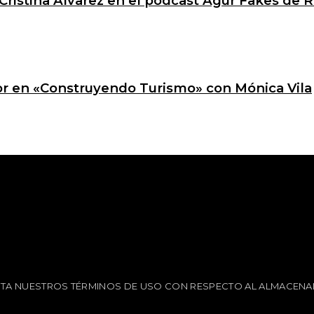
Cristina Álvarez en el podcast Agur Fakes de R
ctor en «Construyendo Turismo» con Mónica Vila
EPTA NUESTROS TÉRMINOS DE USO CON RESPECTO AL ALMACENA