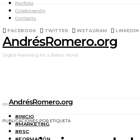
Porfolio
Colaboración
Contacto
FACEBOOK
TWITTER
INSTAGRAM
LINKEDIN
AndrésRomero.org
Digital Marketing for a Better World
AndrésRomero.org
#INICIO
PUBLICACIONES POR ETIQUETA
#MARKETING
#RSC
#FORMACIÓN