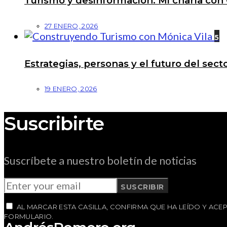
Turismo y desinformación: Mi charla con 
27 ENERO, 2026
5
Estrategias, personas y el futuro del se
19 ENERO, 2026
Suscribirte
Suscríbete a nuestro boletín de noticias
SUSCRIBIR
AL MARCAR ESTA CASILLA, CONFIRMA QUE HA LEÍDO Y AC
FORMULARIO.