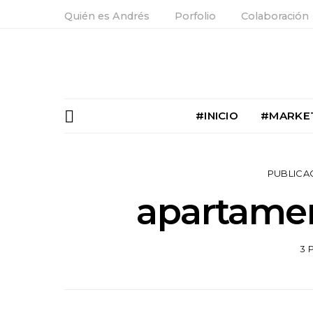
Quién es Andrés
Porfolio
Colaboración
#INICIO
#MARKE
PUBLICA
apartamen
3 