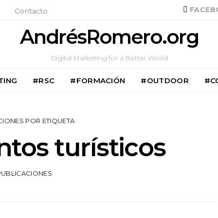
FACEB
Contacto
AndrésRomero.org
Digital Marketing for a Better World
TING
#RSC
#FORMACIÓN
#OUTDOOR
#C
CIONES POR ETIQUETA
tos turísticos
PUBLICACIONES