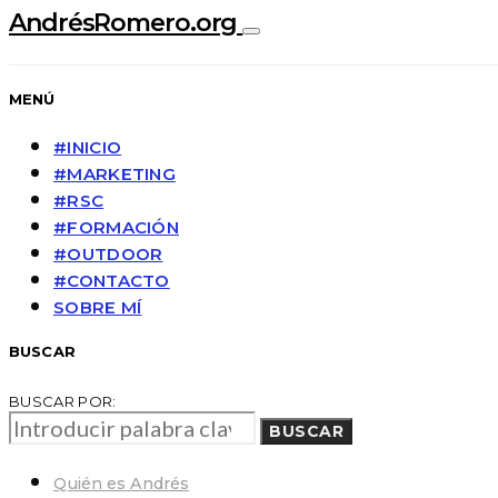
AndrésRomero.org
MENÚ
#INICIO
#MARKETING
#RSC
#FORMACIÓN
#OUTDOOR
#CONTACTO
SOBRE MÍ
BUSCAR
BUSCAR POR:
BUSCAR
Quién es Andrés