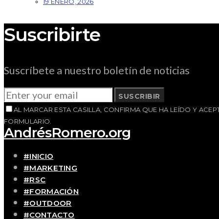
19 ENERO, 2026
Suscribirte
Suscríbete a nuestro boletín de noticias
SUSCRIBIR
AL MARCAR ESTA CASILLA, CONFIRMA QUE HA LEÍDO Y AC
FORMULARIO.
AndrésRomero.org
#INICIO
#MARKETING
#RSC
#FORMACIÓN
#OUTDOOR
#CONTACTO