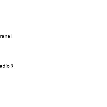
granel
adio 7