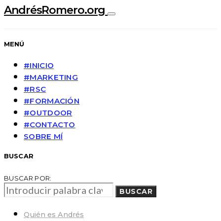
AndrésRomero.org
MENÚ
#INICIO
#MARKETING
#RSC
#FORMACIÓN
#OUTDOOR
#CONTACTO
SOBRE MÍ
BUSCAR
BUSCAR POR:
BUSCAR
Quién es Andrés