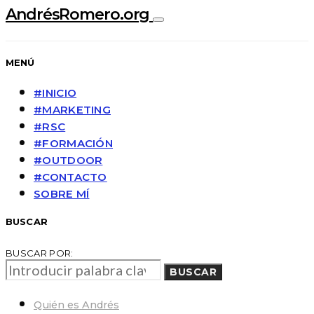
AndrésRomero.org
MENÚ
#INICIO
#MARKETING
#RSC
#FORMACIÓN
#OUTDOOR
#CONTACTO
SOBRE MÍ
BUSCAR
BUSCAR POR:
BUSCAR
Quién es Andrés