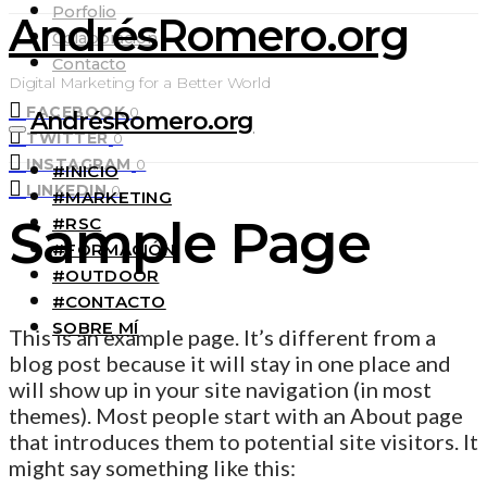
Porfolio
AndrésRomero.org
Colaboración
Contacto
Digital Marketing for a Better World
FACEBOOK
0
AndrésRomero.org
TWITTER
0
INSTAGRAM
0
#INICIO
LINKEDIN
0
#MARKETING
Sample Page
#RSC
#FORMACIÓN
#OUTDOOR
#CONTACTO
SOBRE MÍ
This is an example page. It’s different from a
blog post because it will stay in one place and
will show up in your site navigation (in most
themes). Most people start with an About page
that introduces them to potential site visitors. It
might say something like this: