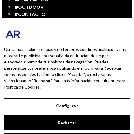
#OUTDOOR
#CONTACTO
SOBRE MÍ
Blog personal y profesional de Andrés Romero.
Experiencias personales y profesionales de una
persona que disfruta con lo que hace cada día
Utilizamos cookies propias y de terceros con fines analíticos y para
mostrarte publicidad personalizada en función de un perfil
elaborado a partir de tus hábitos de navegación. Puedes
BUSCAR POR:
personalizar tus preferencias pulsando en "Configurar", aceptar
BUSCAR
todas las cookies haciendo clic en "Aceptar", o rechazarlas
seleccionando "Rechazar". Para más información consulta nuestra
Ingresa las palabras de la búsqueda y presiona
Política de Cookies
.
Enter.
Configurar
Aviso Legal
Rechazar
Política de Privacidad
Política de Cookies