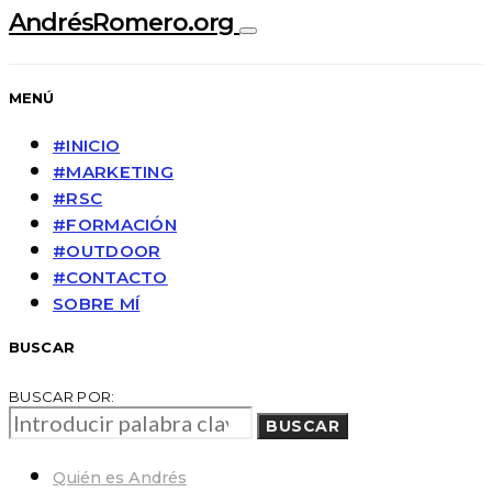
AndrésRomero.org
MENÚ
#INICIO
#MARKETING
#RSC
#FORMACIÓN
#OUTDOOR
#CONTACTO
SOBRE MÍ
BUSCAR
BUSCAR POR:
BUSCAR
Quién es Andrés