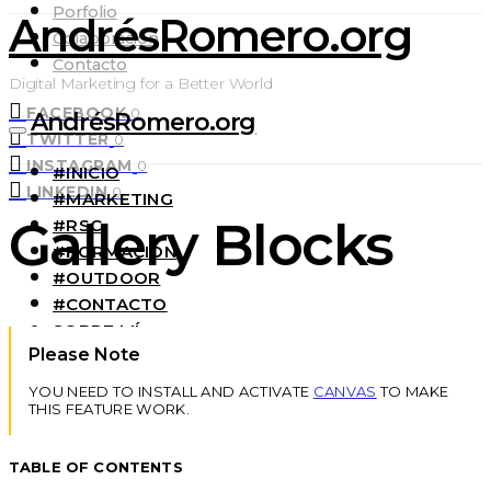
Porfolio
AndrésRomero.org
Colaboración
Contacto
Digital Marketing for a Better World
FACEBOOK
0
AndrésRomero.org
TWITTER
0
INSTAGRAM
0
#INICIO
LINKEDIN
0
#MARKETING
Gallery Blocks
#RSC
#FORMACIÓN
#OUTDOOR
#CONTACTO
SOBRE MÍ
Please Note
YOU NEED TO INSTALL AND ACTIVATE
CANVAS
TO MAKE
THIS FEATURE WORK.
TABLE OF CONTENTS