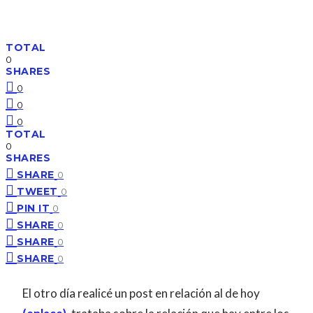
TOTAL
0
SHARES
0
0
0
TOTAL
0
SHARES
SHARE
0
TWEET
0
PIN IT
0
SHARE
0
SHARE
0
SHARE
0
El otro día realicé un post en relación al de hoy