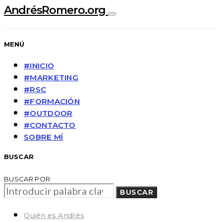
AndrésRomero.org
MENÚ
#INICIO
#MARKETING
#RSC
#FORMACIÓN
#OUTDOOR
#CONTACTO
SOBRE MÍ
BUSCAR
BUSCAR POR:
BUSCAR
Quién es Andrés