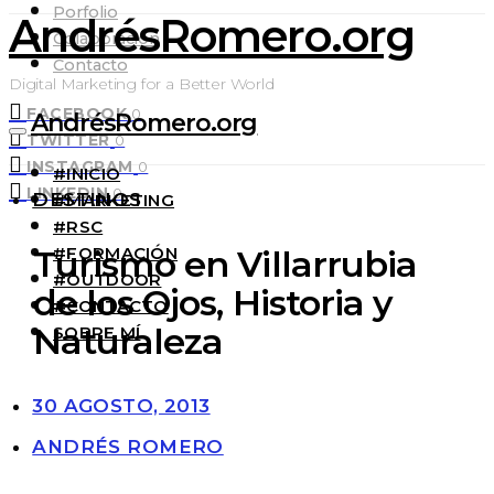
Porfolio
AndrésRomero.org
Colaboración
Contacto
Digital Marketing for a Better World
FACEBOOK
0
AndrésRomero.org
TWITTER
0
INSTAGRAM
0
#INICIO
LINKEDIN
0
DESTINOS
#MARKETING
#RSC
#FORMACIÓN
Turismo en Villarrubia
#OUTDOOR
de los Ojos, Historia y
#CONTACTO
Naturaleza
SOBRE MÍ
30 AGOSTO, 2013
ANDRÉS ROMERO