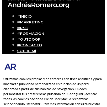
AndrésRomero.org
#INICIO
#MARKETING
#RSC
#FORMACIÓN
#OUTDOOR
#CONTACTO
SOBRE MÍ
Blog personal y profesional de Andrés
Romero. Experiencias personales y
profesionales de una persona que disfruta
con lo que hace cada día
Utilizamos cookies propias y de terceros con fines analíticos y para
mostrarte publicidad personalizada en función de un perfil
elaborado a partir de tus hábitos de navegación. Puedes
BUSCAR POR:
personalizar tus preferencias pulsando en "Configurar", aceptar
BUSCAR
todas las cookies haciendo clic en "Aceptar", o rechazarlas
seleccionando "Rechazar". Para más información consulta nuestra
Ingresa las palabras de la búsqueda y presiona