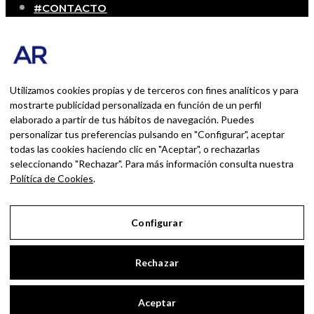
#CONTACTO
SOBRE MÍ
Blog personal y profesional de Andrés Romero.
Experiencias personales y profesionales de una
persona que disfruta con lo que hace cada día
Utilizamos cookies propias y de terceros con fines analíticos y para
mostrarte publicidad personalizada en función de un perfil
elaborado a partir de tus hábitos de navegación. Puedes
BUSCAR POR:
personalizar tus preferencias pulsando en "Configurar", aceptar
BUSCAR
todas las cookies haciendo clic en "Aceptar", o rechazarlas
seleccionando "Rechazar". Para más información consulta nuestra
Ingresa las palabras de la búsqueda y presiona
Política de Cookies
.
Enter.
Configurar
Aviso Legal
Rechazar
Política de Privacidad
Política de Cookies
Aceptar
Configurar