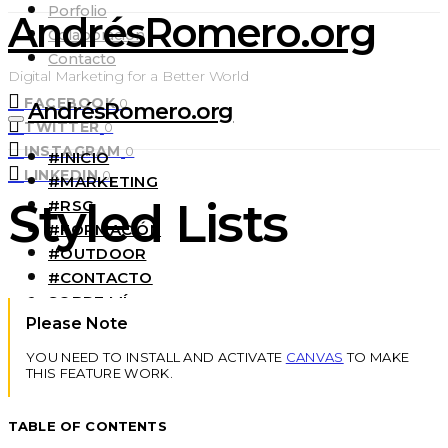
Porfolio
AndrésRomero.org
Colaboración
Contacto
Digital Marketing for a Better World
FACEBOOK
0
AndrésRomero.org
TWITTER
0
INSTAGRAM
0
#INICIO
LINKEDIN
0
#MARKETING
Styled Lists
#RSC
#FORMACIÓN
#OUTDOOR
#CONTACTO
SOBRE MÍ
Please Note
YOU NEED TO INSTALL AND ACTIVATE
CANVAS
TO MAKE
THIS FEATURE WORK.
TABLE OF CONTENTS