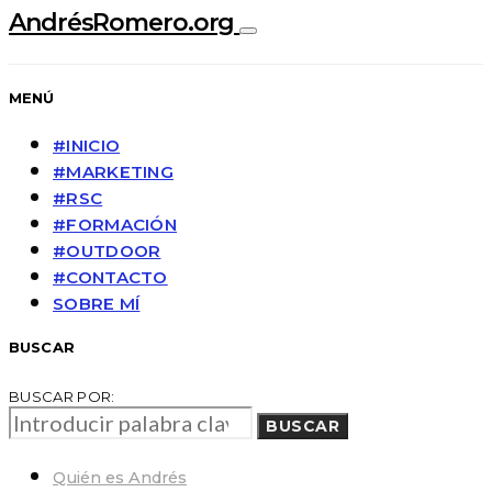
AndrésRomero.org
MENÚ
#INICIO
#MARKETING
#RSC
#FORMACIÓN
#OUTDOOR
#CONTACTO
SOBRE MÍ
BUSCAR
BUSCAR POR:
BUSCAR
Quién es Andrés