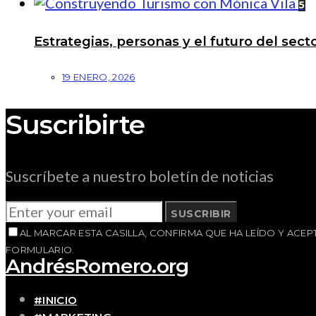
5
Estrategias, personas y el futuro del se
19 ENERO, 2026
Suscribirte
Suscríbete a nuestro boletín de noticias
SUSCRIBIR
AL MARCAR ESTA CASILLA, CONFIRMA QUE HA LEÍDO Y AC
FORMULARIO.
AndrésRomero.org
#INICIO