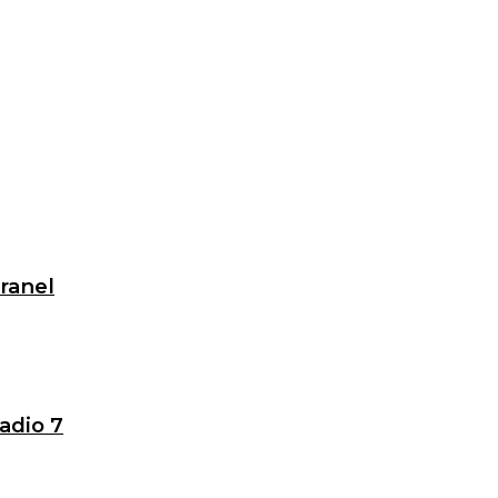
granel
adio 7