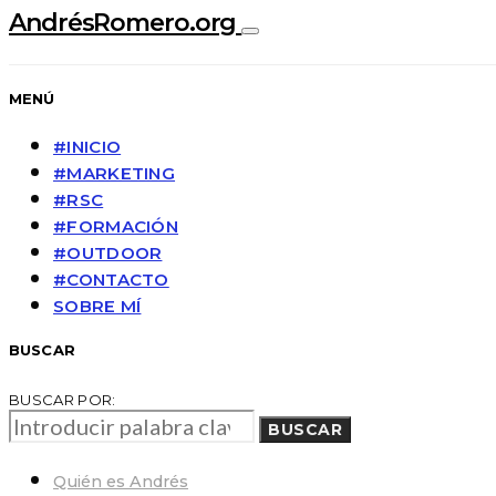
AndrésRomero.org
MENÚ
#INICIO
#MARKETING
#RSC
#FORMACIÓN
#OUTDOOR
#CONTACTO
SOBRE MÍ
BUSCAR
BUSCAR POR:
BUSCAR
Quién es Andrés