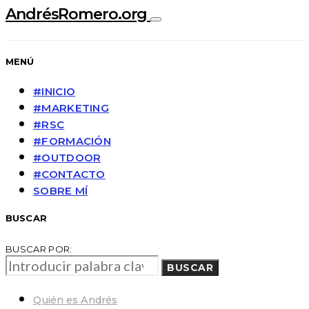
AndrésRomero.org
MENÚ
#INICIO
#MARKETING
#RSC
#FORMACIÓN
#OUTDOOR
#CONTACTO
SOBRE MÍ
BUSCAR
BUSCAR POR:
BUSCAR
Quién es Andrés