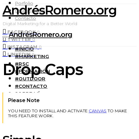
Porfolio
AndrésRomero.org
Colaboración
Contacto
Digital Marketing for a Better World
FACEBOOK
0
AndrésRomero.org
TWITTER
0
INSTAGRAM
0
#INICIO
LINKEDIN
0
#MARKETING
Drop Caps
#RSC
#FORMACIÓN
#OUTDOOR
#CONTACTO
SOBRE MÍ
Please Note
YOU NEED TO INSTALL AND ACTIVATE
CANVAS
TO MAKE
THIS FEATURE WORK.