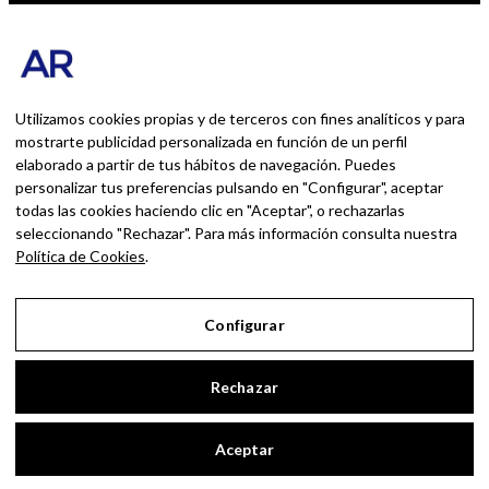
#CONTACTO
SOBRE MÍ
Blog personal y profesional de Andrés Romero.
Experiencias personales y profesionales de una
Utilizamos cookies propias y de terceros con fines analíticos y para
persona que disfruta con lo que hace cada día
mostrarte publicidad personalizada en función de un perfil
elaborado a partir de tus hábitos de navegación. Puedes
personalizar tus preferencias pulsando en "Configurar", aceptar
BUSCAR POR:
todas las cookies haciendo clic en "Aceptar", o rechazarlas
BUSCAR
seleccionando "Rechazar". Para más información consulta nuestra
Política de Cookies
.
Ingresa las palabras de la búsqueda y presiona
Enter.
Configurar
Aviso Legal
Rechazar
Política de Privacidad
Política de Cookies
Aceptar
Configurar