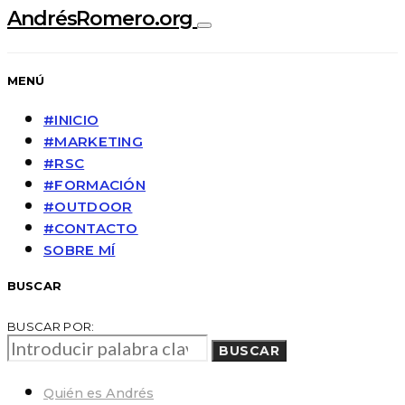
AndrésRomero.org
MENÚ
#INICIO
#MARKETING
#RSC
#FORMACIÓN
#OUTDOOR
#CONTACTO
SOBRE MÍ
BUSCAR
BUSCAR POR:
BUSCAR
Quién es Andrés