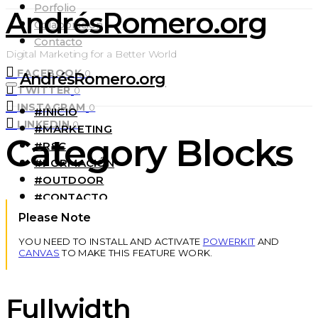
Porfolio
AndrésRomero.org
Colaboración
Contacto
Digital Marketing for a Better World
FACEBOOK
0
AndrésRomero.org
TWITTER
0
INSTAGRAM
0
#INICIO
LINKEDIN
0
#MARKETING
Category Blocks
#RSC
#FORMACIÓN
#OUTDOOR
#CONTACTO
SOBRE MÍ
Please Note
YOU NEED TO INSTALL AND ACTIVATE
POWERKIT
AND
CANVAS
TO MAKE THIS FEATURE WORK.
Fullwidth