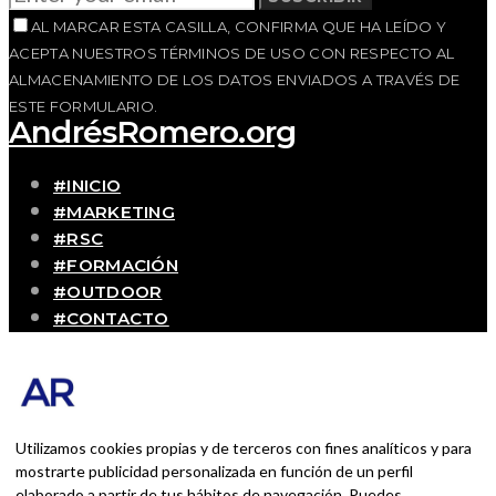
AL MARCAR ESTA CASILLA, CONFIRMA QUE HA LEÍDO Y
ACEPTA NUESTROS TÉRMINOS DE USO CON RESPECTO AL
ALMACENAMIENTO DE LOS DATOS ENVIADOS A TRAVÉS DE
ESTE FORMULARIO.
AndrésRomero.org
#INICIO
#MARKETING
#RSC
#FORMACIÓN
#OUTDOOR
#CONTACTO
SOBRE MÍ
Blog personal y profesional de Andrés Romero.
Experiencias personales y profesionales de una
persona que disfruta con lo que hace cada día
Utilizamos cookies propias y de terceros con fines analíticos y para
mostrarte publicidad personalizada en función de un perfil
elaborado a partir de tus hábitos de navegación. Puedes