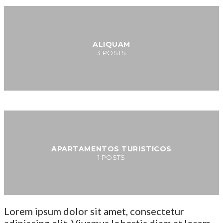
ALIQUAM
3
POSTS
APARTAMENTOS TURISTICOS
1
POSTS
Lorem ipsum dolor sit amet, consectetur
adipiscing elit. Vivamus lobortis diam at lorem